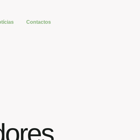
tícias
Contactos
ores