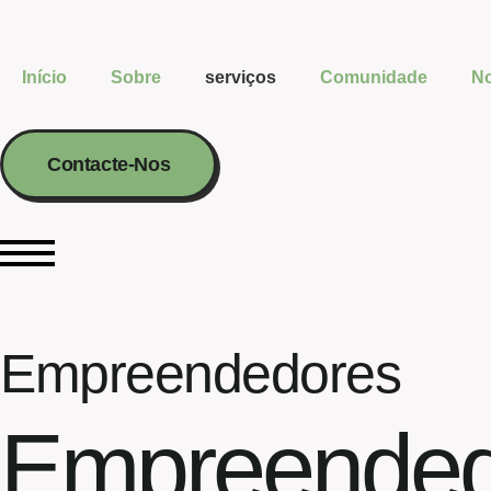
Início
Sobre
serviços
Comunidade
No
Contacte-Nos
Empreendedores
Empreended