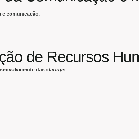
g
e comunicação.
eção de Recursos Hu
desenvolvimento das
startups
.